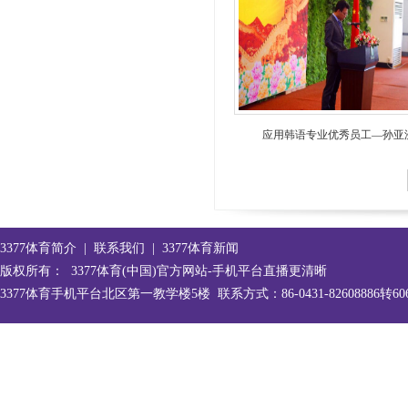
应用韩语专业优秀员工—孙亚
3377体育简介
|
联系我们
|
3377体育新闻
版权所有
：
3377体育(中国)官方网站-手机平台直播更清晰
3377体育手机平台北区第一教学楼5楼 联系方式：86-0431-82608886转606