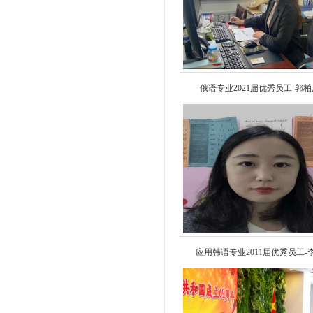
俄语专业2021届优秀员工-郭柏
应用韩语专业2011届优秀员工-