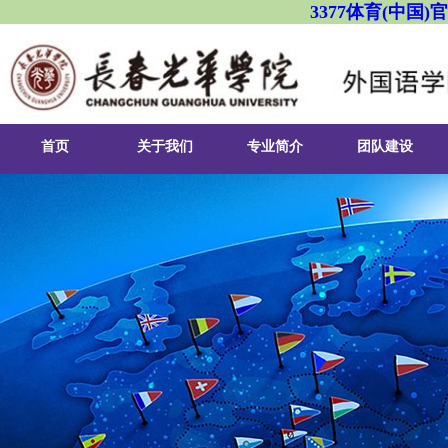
3377体育(中国
首页
关于我们
专业简介
团队建设
3377体育简介
英语专业
课程建设
经理致辞
日语专业
实习实训
领导团队
俄语专业
就业基地
组织机构
朝鲜语专业
第二课堂
联系我们
商务英语专业