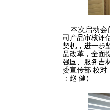
本次启动会
司产品审核评
契机，进一步
品改革，全面
强国、服务吉
委宣传部 校对
：赵 健）