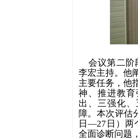
会议第二阶
李宏主持。他
主要任务，他
神、推进教育
出、三强化、
障。本次评估分
日—27日）
全面诊断问题