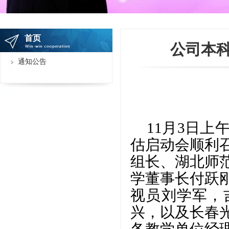
首页
公司本
通知公告
11月3日上
估启动会顺利
组长、湖北师
学董事长付跃
视员刘学军，
兴，以及长春