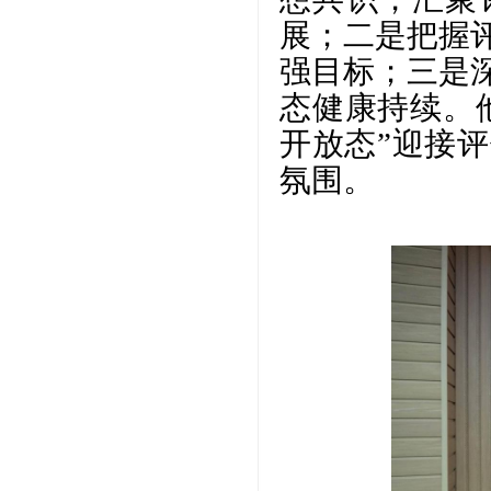
展；二是把握
强目标；三是
态健康持续。
开放态”迎接
氛围。