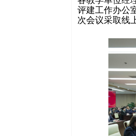
各教学单位经
评建工作办公
次会议采取线