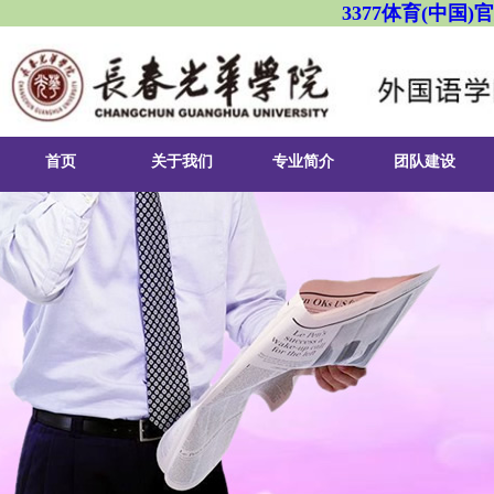
3377体育(中国
首页
关于我们
专业简介
团队建设
3377体育简介
英语专业
课程建设
经理致辞
日语专业
实习实训
领导团队
俄语专业
就业基地
组织机构
朝鲜语专业
第二课堂
联系我们
商务英语专业