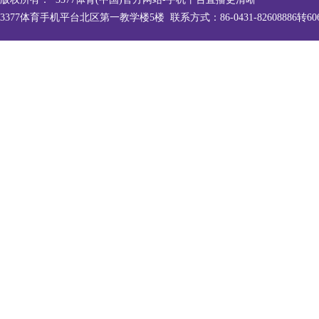
3377体育手机平台北区第一教学楼5楼 联系方式：86-0431-82608886转606