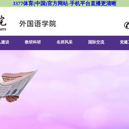
3377体育(中国)官方网站-手机平台直播更清晰
队建设
教研科研
名师风采
国际交流
党建
程建设
科研新闻
国际交流活动
组织
习实训
英语专业实习实训
发表论文
组织
业基地
日语专业实习实训
教材著作
组织
二课堂
俄语专业实习实训
英语专业
教师获奖
二级
朝鲜语专业实习实训
日语专业
课题研究
星火
商务英语专业实习实
俄语专业