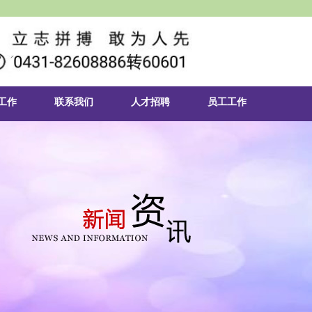
工作
联系我们
人才招聘
员工工作
机构
员工活动
招生信息
员工风采
发展
就业信息
员工活动
活动
考研信息
党校
政策法规
学社
招聘信息