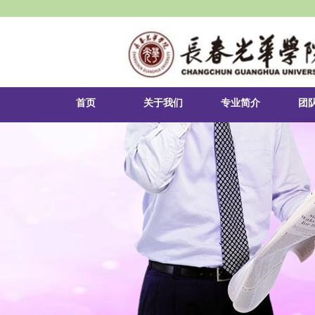
首页
关于我们
专业简介
团
3377体育简介
英语专业
课
经理致辞
日语专业
实
领导团队
俄语专业
就
组织机构
朝鲜语专业
第
联系我们
商务英语专业