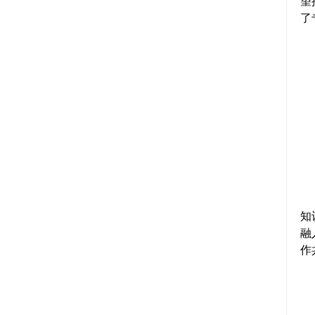
望
了
知
融
作