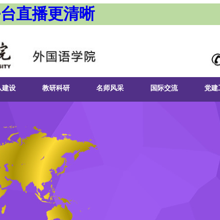
机平台直播更清晰
队建设
教研科研
名师风采
国际交流
党建
程建设
发表论文
国际交流活动
组织
习实训
英语专业实习实训
教材著作
组织
业基地
日语专业实习实训
教师获奖
组织
二课堂
俄语专业实习实训
英语专业
课题研究
二级
朝鲜语专业实习实训
日语专业
星火