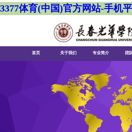
3377体育(中国)官方网站-手
首页
关于我们
专业简介
团
3377体育简介
英语专业
课
经理致辞
日语专业
实
领导团队
俄语专业
就
组织机构
朝鲜语专业
第
联系我们
商务英语专业