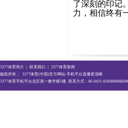
了深刻的印记
力，相信终有
撰
审
3377体育简介
|
联系我们
|
3377体育新闻
版权所有
：
3377体育(中国)官方网站-手机平台直播更清晰
3377体育手机平台北区第一教学楼5楼 联系方式：86-0431-82608886转606