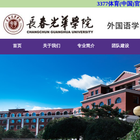
3377体育(中国
首页
关于我们
专业简介
团队建设
3377体育简介
英语专业
课程建设
经理致辞
日语专业
实习实训
领导团队
俄语专业
就业基地
组织机构
朝鲜语专业
第二课堂
联系我们
商务英语专业