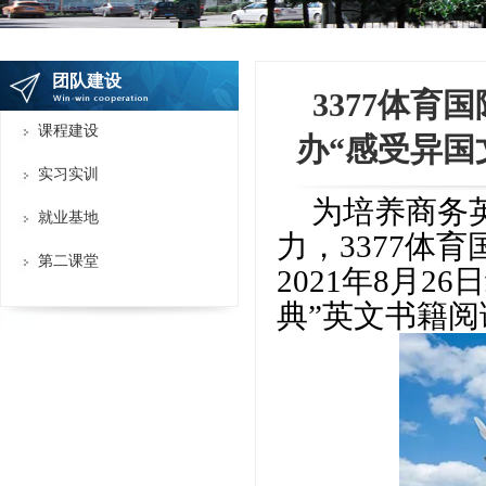
团队建设
3377体
课程建设
办“感受异国
实习实训
为培养商务
就业基地
力，3377体
第二课堂
2021
年
8
月
26
日
典”英文书籍