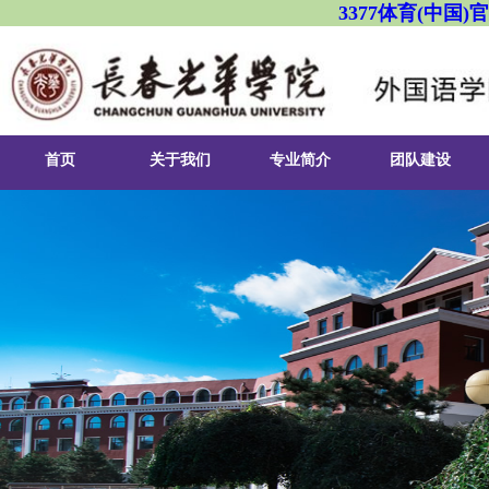
3377体育(中国
首页
关于我们
专业简介
团队建设
3377体育简介
英语专业
课程建设
经理致辞
日语专业
实习实训
领导团队
俄语专业
就业基地
组织机构
朝鲜语专业
第二课堂
联系我们
商务英语专业