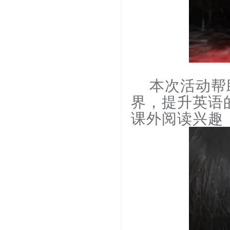
本次活动帮
界，提升英语
课外阅读兴趣