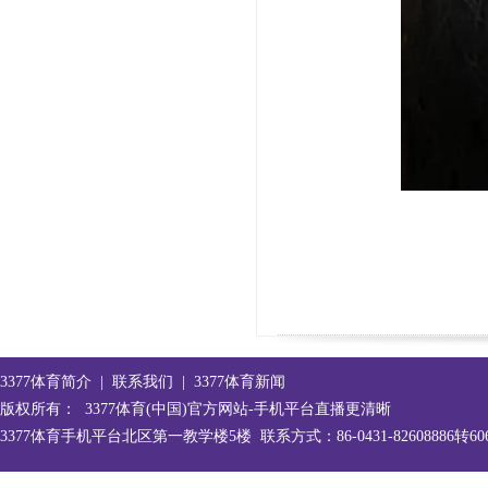
3377体育简介
|
联系我们
|
3377体育新闻
版权所有
：
3377体育(中国)官方网站-手机平台直播更清晰
3377体育手机平台北区第一教学楼5楼 联系方式：86-0431-82608886转606