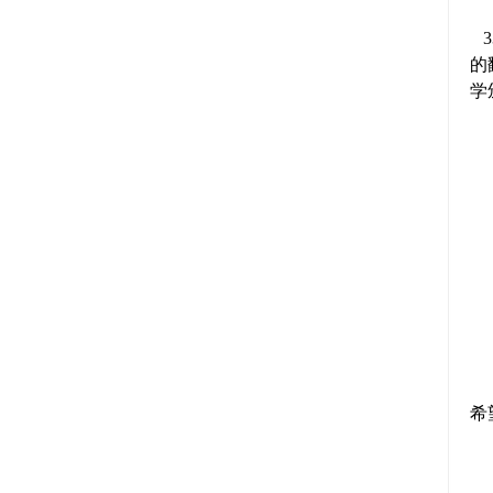
的
学
希