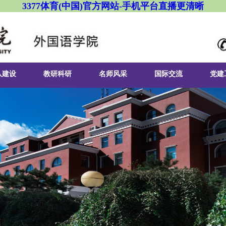
3377体育(中国)官方网站-手机平台直播更清晰
队建设
教研科研
名师风采
国际交流
党建
程建设
发表论文
国际交流活动
组织
习实训
英语专业实习实训
教材著作
组织
业基地
日语专业实习实训
教师获奖
组织
二课堂
俄语专业实习实训
英语专业
课题研究
二级
朝鲜语专业实习实训
日语专业
星火
商务英语专业实习实
俄语专业