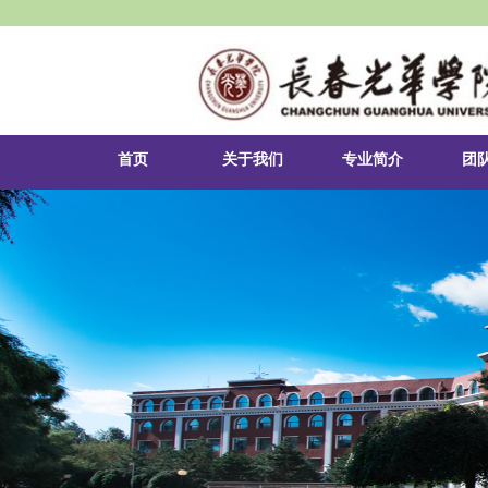
首页
关于我们
专业简介
团
3377体育简介
英语专业
课
经理致辞
日语专业
实
领导团队
俄语专业
就
组织机构
朝鲜语专业
第
联系我们
商务英语专业